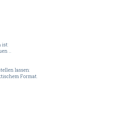
ist:
uen …
tellen lassen:
ktischem Format.